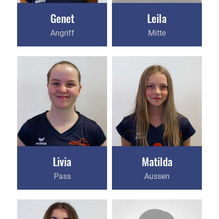
Genet
Leila
Angriff
Mitte
Livia
Matilda
Pass
Aussen