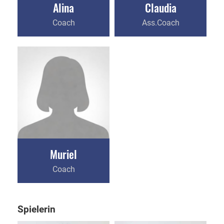
Alina
Claudia
Coach
Ass.Coach
Muriel
Coach
Spielerin