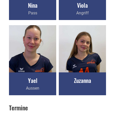
Nina
Viola
Pass
Angriff
Yael
Zuzanna
Aussen
Termine